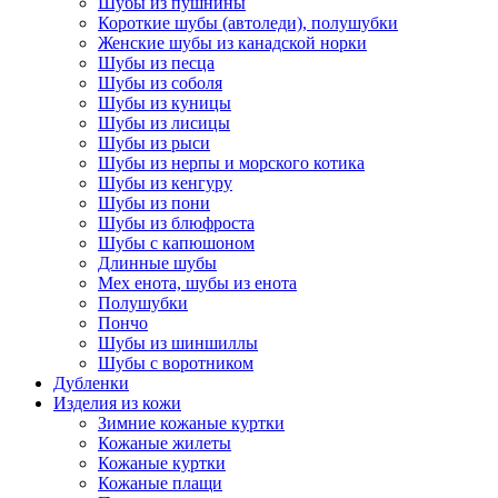
Шубы из пушнины
Короткие шубы (автоледи), полушубки
Женские шубы из канадской норки
Шубы из песца
Шубы из соболя
Шубы из куницы
Шубы из лисицы
Шубы из рыси
Шубы из нерпы и морского котика
Шубы из кенгуру
Шубы из пони
Шубы из блюфроста
Шубы с капюшоном
Длинные шубы
Мех енота, шубы из енота
Полушубки
Пончо
Шубы из шиншиллы
Шубы с воротником
Дубленки
Изделия из кожи
Зимние кожаные куртки
Кожаные жилеты
Кожаные куртки
Кожаные плащи