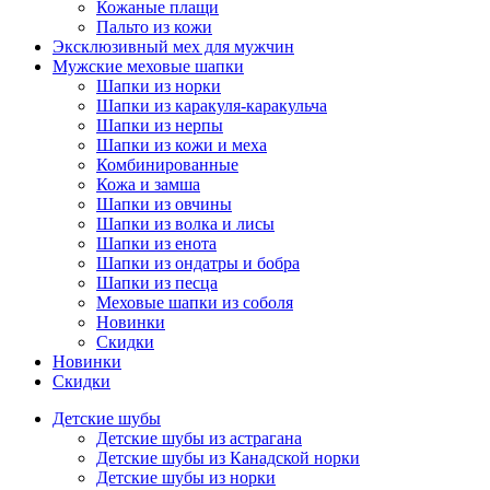
Кожаные плащи
Пальто из кожи
Эксклюзивный мех для мужчин
Мужские меховые шапки
Шапки из норки
Шапки из каракуля-каракульча
Шапки из нерпы
Шапки из кожи и меха
Комбинированные
Кожа и замша
Шапки из овчины
Шапки из волка и лисы
Шапки из енота
Шапки из ондатры и бобра
Шапки из песца
Меховые шапки из соболя
Новинки
Скидки
Новинки
Скидки
Детские шубы
Детские шубы из астрагана
Детские шубы из Канадской норки
Детские шубы из норки