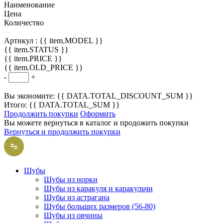
Наименование
Цена
Количество
Артикул :
{{ item.MODEL }}
{{ item.STATUS }}
{{ item.PRICE }}
{{ item.OLD_PRICE }}
-
+
Вы экономите: {{ DATA.TOTAL_DISCOUNT_SUM }}
Итого: {{ DATA.TOTAL_SUM }}
Продолжить покупки
Оформить
Вы можете вернуться в каталог и продожить покупки
Вернуться и продолжить покупки
Шубы
Шубы из норки
Шубы из каракуля и каракульчи
Шубы из астрагана
Шубы больших размеров (56-80)
Шубы из овчины