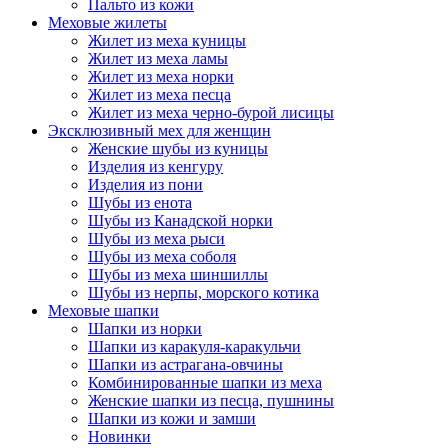
Пальто из кожи
Меховые жилеты
Жилет из меха куницы
Жилет из меха ламы
Жилет из меха норки
Жилет из меха песца
Жилет из меха черно-бурой лисицы
Эксклюзивный мех для женщин
Женские шубы из куницы
Изделия из кенгуру
Изделия из пони
Шубы из енота
Шубы из Канадской норки
Шубы из меха рыси
Шубы из меха соболя
Шубы из меха шиншиллы
Шубы из нерпы, морского котика
Меховые шапки
Шапки из норки
Шапки из каракуля-каракульчи
Шапки из астрагана-овчины
Комбинированные шапки из меха
Женские шапки из песца, пушнины
Шапки из кожи и замши
Новинки