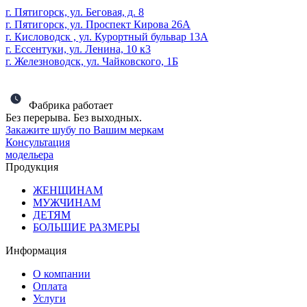
г. Пятигорск, ул. Беговая, д. 8
г. Пятигорск, ул. Проспект Кирова 26А
г. Кисловодск , ул. Курортный бульвар 13А
г. Ессентуки, ул. Ленина, 10 к3
г. Железноводск, ул. Чайковского, 1Б
Фабрика работает
Без перерыва. Без выходных.
Закажите шубу по Вашим меркам
Консультация
модельера
Продукция
ЖЕНЩИНАМ
МУЖЧИНАМ
ДЕТЯМ
БОЛЬШИЕ РАЗМЕРЫ
Информация
О компании
Оплата
Услуги