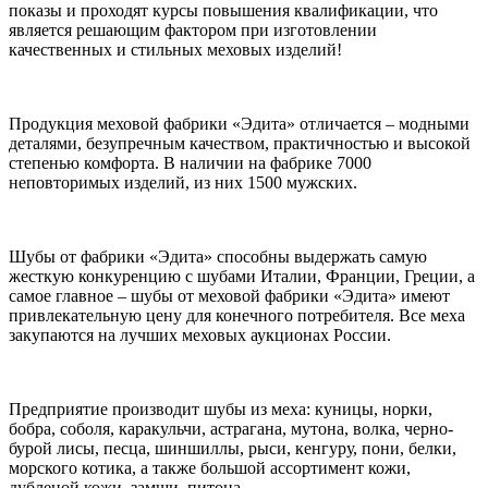
показы и проходят курсы повышения квалификации, что
является решающим фактором при изготовлении
качественных и стильных меховых изделий!
Продукция меховой фабрики «Эдита» отличается – модными
деталями, безупречным качеством, практичностью и высокой
степенью комфорта. В наличии на фабрике 7000
неповторимых изделий, из них 1500 мужских.
Шубы от фабрики «Эдита» способны выдержать самую
жесткую конкуренцию с шубами Италии, Франции, Греции, а
самое главное – шубы от меховой фабрики «Эдита» имеют
привлекательную цену для конечного потребителя. Все меха
закупаются на лучших меховых аукционах России.
Предприятие производит шубы из меха: куницы, норки,
бобра, соболя, каракульчи, астрагана, мутона, волка, черно-
бурой лисы, песца, шиншиллы, рыси, кенгуру, пони, белки,
морского котика, а также большой ассортимент кожи,
дубленой кожи, замши, питона.