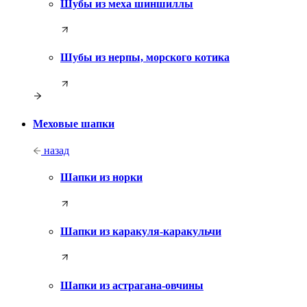
Шубы из меха шиншиллы
Шубы из нерпы, морского котика
Меховые шапки
назад
Шапки из норки
Шапки из каракуля-каракульчи
Шапки из астрагана-овчины