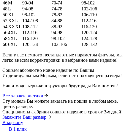
46
M
90-94
70-74
98-102
48
L
94-98
74-78
102-106
50
XL
98-102
78-82
106-110
52
XXL
104-108
84-88
112-116
54
XXXL
108-112
88-92
116-120
56
4XL
112-116
94-98
120-124
58
5XL
116-120
98-102
124-128
60
6XL
120-124
102-106
128-132
Если у вас немного нестандартные параметры фигуры, мы
легко внесем корректировки в выбранное вами изделие!
Сошьем абсолютно новое изделие по Вашим
Индивидуальным Меркам, если нет подходящего размера!
Наши модельеры-конструкторы будут рады Вам помочь!
Все характеристики
Эту модель Вы можете заказать на пошив в любом мехе,
цвете, размере.
Специалисты фабрики сошьют изделие в срок от 3-х дней!
Закажите Ваш размер
В корзину
В 1 клик