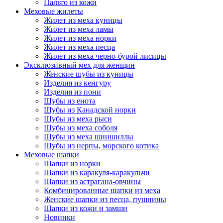
Пальто из кожи
Меховые жилеты
Жилет из меха куницы
Жилет из меха ламы
Жилет из меха норки
Жилет из меха песца
Жилет из меха черно-бурой лисицы
Эксклюзивный мех для женщин
Женские шубы из куницы
Изделия из кенгуру
Изделия из пони
Шубы из енота
Шубы из Канадской норки
Шубы из меха рыси
Шубы из меха соболя
Шубы из меха шиншиллы
Шубы из нерпы, морского котика
Меховые шапки
Шапки из норки
Шапки из каракуля-каракульчи
Шапки из астрагана-овчины
Комбинированные шапки из меха
Женские шапки из песца, пушнины
Шапки из кожи и замши
Новинки