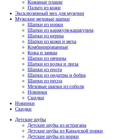
Кожаные плащи
Пальто из кожи
Эксклюзивный мех для мужчин
Мужские меховые шапки
Шапки из норки
Шапки из каракуля-каракульча
Шапки из нерпы
Шапки из кожи и меха
Комбинированные
Кожа и замша
Шапки из овчины
Шапки из волка и лисы
Шапки из енота
Шапки из ондатры и бобра
Шапки из песца
Меховые шапки из соболя
Новинки
Скидки
Новинки
Скидки
Детские шубы
Детские шубы из астрагана
Детские шубы из Канадской норки
Детские шубы из норки