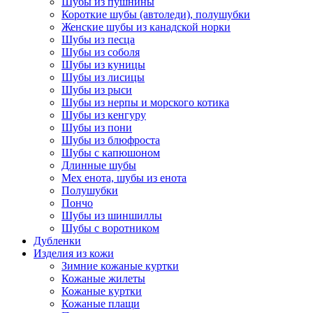
Шубы из пушнины
Короткие шубы (автоледи), полушубки
Женские шубы из канадской норки
Шубы из песца
Шубы из соболя
Шубы из куницы
Шубы из лисицы
Шубы из рыси
Шубы из нерпы и морского котика
Шубы из кенгуру
Шубы из пони
Шубы из блюфроста
Шубы с капюшоном
Длинные шубы
Мех енота, шубы из енота
Полушубки
Пончо
Шубы из шиншиллы
Шубы с воротником
Дубленки
Изделия из кожи
Зимние кожаные куртки
Кожаные жилеты
Кожаные куртки
Кожаные плащи