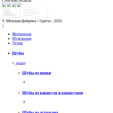
Способы оплаты
© Меховая фабрика «Эдита», 2026
↑
Женщинам
Мужчинам
Детям
Шубы
назад
Шубы из норки
Шубы из каракуля и каракульчи
Шубы из астрагана