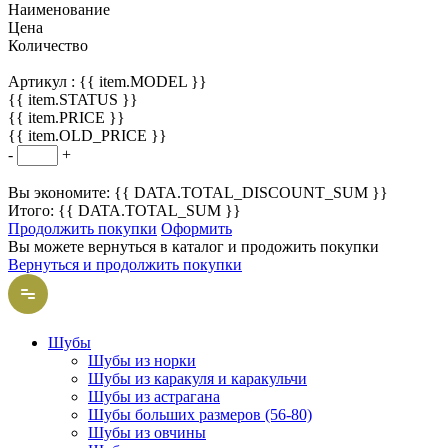
Наименование
Цена
Количество
Артикул :
{{ item.MODEL }}
{{ item.STATUS }}
{{ item.PRICE }}
{{ item.OLD_PRICE }}
-
+
Вы экономите: {{ DATA.TOTAL_DISCOUNT_SUM }}
Итого: {{ DATA.TOTAL_SUM }}
Продолжить покупки
Оформить
Вы можете вернуться в каталог и продожить покупки
Вернуться и продолжить покупки
Шубы
Шубы из норки
Шубы из каракуля и каракульчи
Шубы из астрагана
Шубы больших размеров (56-80)
Шубы из овчины