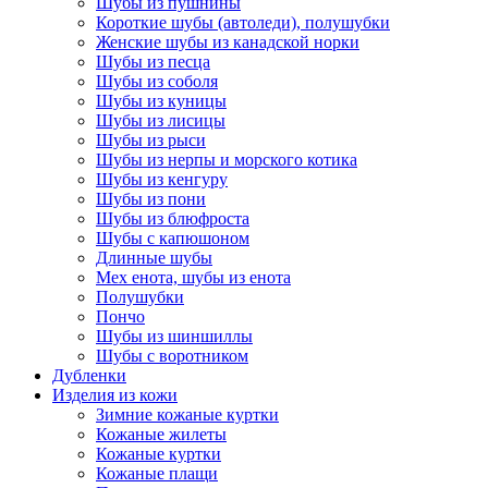
Шубы из пушнины
Короткие шубы (автоледи), полушубки
Женские шубы из канадской норки
Шубы из песца
Шубы из соболя
Шубы из куницы
Шубы из лисицы
Шубы из рыси
Шубы из нерпы и морского котика
Шубы из кенгуру
Шубы из пони
Шубы из блюфроста
Шубы с капюшоном
Длинные шубы
Мех енота, шубы из енота
Полушубки
Пончо
Шубы из шиншиллы
Шубы с воротником
Дубленки
Изделия из кожи
Зимние кожаные куртки
Кожаные жилеты
Кожаные куртки
Кожаные плащи