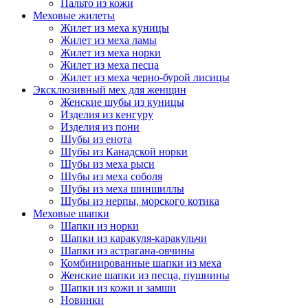
Пальто из кожи
Меховые жилеты
Жилет из меха куницы
Жилет из меха ламы
Жилет из меха норки
Жилет из меха песца
Жилет из меха черно-бурой лисицы
Эксклюзивный мех для женщин
Женские шубы из куницы
Изделия из кенгуру
Изделия из пони
Шубы из енота
Шубы из Канадской норки
Шубы из меха рыси
Шубы из меха соболя
Шубы из меха шиншиллы
Шубы из нерпы, морского котика
Меховые шапки
Шапки из норки
Шапки из каракуля-каракульчи
Шапки из астрагана-овчины
Комбинированные шапки из меха
Женские шапки из песца, пушнины
Шапки из кожи и замши
Новинки