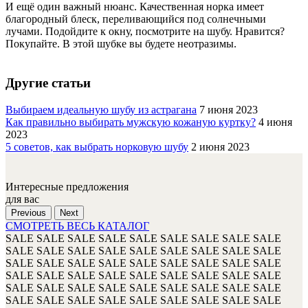
И ещё один важный нюанс. Качественная норка имеет
благородный блеск, переливающийся под солнечными
лучами. Подойдите к окну, посмотрите на шубу. Нравится?
Покупайте. В этой шубке вы будете неотразимы.
Другие статьи
Выбираем идеальную шубу из астрагана
7 июня 2023
Как правильно выбирать мужскую кожаную куртку?
4 июня
2023
5 советов, как выбрать норковую шубу
2 июня 2023
Интересные предложения
для вас
Previous
Next
СМОТРЕТЬ ВЕСЬ КАТАЛОГ
SALE
SALE
SALE
SALE
SALE
SALE
SALE
SALE
SALE
SALE
SALE
SALE
SALE
SALE
SALE
SALE
SALE
SALE
SALE
SALE
SALE
SALE
SALE
SALE
SALE
SALE
SALE
SALE
SALE
SALE
SALE
SALE
SALE
SALE
SALE
SALE
SALE
SALE
SALE
SALE
SALE
SALE
SALE
SALE
SALE
SALE
SALE
SALE
SALE
SALE
SALE
SALE
SALE
SALE