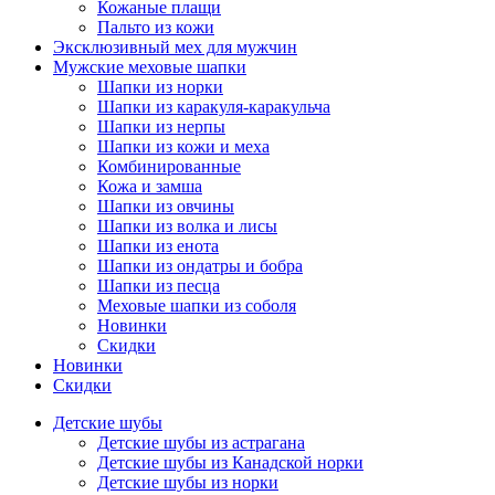
Кожаные плащи
Пальто из кожи
Эксклюзивный мех для мужчин
Мужские меховые шапки
Шапки из норки
Шапки из каракуля-каракульча
Шапки из нерпы
Шапки из кожи и меха
Комбинированные
Кожа и замша
Шапки из овчины
Шапки из волка и лисы
Шапки из енота
Шапки из ондатры и бобра
Шапки из песца
Меховые шапки из соболя
Новинки
Скидки
Новинки
Скидки
Детские шубы
Детские шубы из астрагана
Детские шубы из Канадской норки
Детские шубы из норки