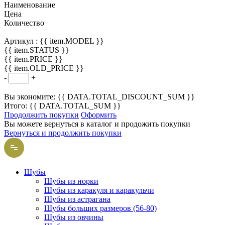
Наименование
Цена
Количество
Артикул :
{{ item.MODEL }}
{{ item.STATUS }}
{{ item.PRICE }}
{{ item.OLD_PRICE }}
-
+
Вы экономите: {{ DATA.TOTAL_DISCOUNT_SUM }}
Итого: {{ DATA.TOTAL_SUM }}
Продолжить покупки
Оформить
Вы можете вернуться в каталог и продожить покупки
Вернуться и продолжить покупки
Шубы
Шубы из норки
Шубы из каракуля и каракульчи
Шубы из астрагана
Шубы больших размеров (56-80)
Шубы из овчины