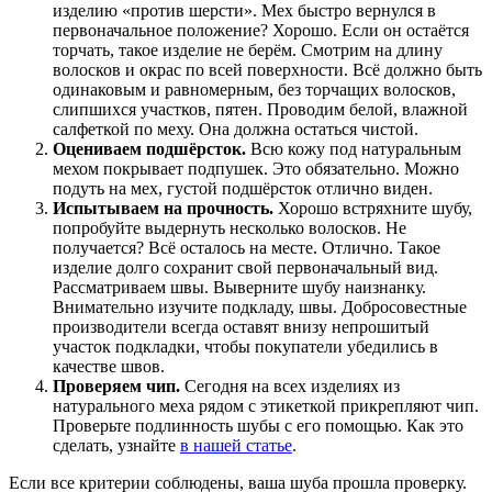
изделию «против шерсти». Мех быстро вернулся в
первоначальное положение? Хорошо. Если он остаётся
торчать, такое изделие не берём. Смотрим на длину
волосков и окрас по всей поверхности. Всё должно быть
одинаковым и равномерным, без торчащих волосков,
слипшихся участков, пятен. Проводим белой, влажной
салфеткой по меху. Она должна остаться чистой.
Оцениваем подшёрсток.
Всю кожу под натуральным
мехом покрывает подпушек. Это обязательно. Можно
подуть на мех, густой подшёрсток отлично виден.
Испытываем на прочность.
Хорошо встряхните шубу,
попробуйте выдернуть несколько волосков. Не
получается? Всё осталось на месте. Отлично. Такое
изделие долго сохранит свой первоначальный вид.
Рассматриваем швы. Выверните шубу наизнанку.
Внимательно изучите подкладу, швы. Добросовестные
производители всегда оставят внизу непрошитый
участок подкладки, чтобы покупатели убедились в
качестве швов.
Проверяем чип.
Сегодня на всех изделиях из
натурального меха рядом с этикеткой прикрепляют чип.
Проверьте подлинность шубы с его помощью. Как это
сделать, узнайте
в нашей статье
.
Если все критерии соблюдены, ваша шуба прошла проверку.